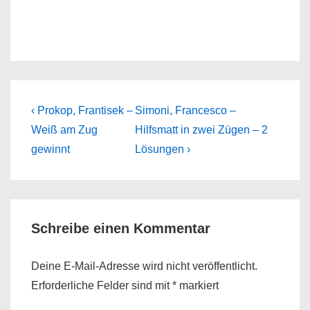
Beitragsnavigation
Previous
Next
‹ Prokop, Frantisek –
Simoni, Francesco –
Post
Post
Weiß am Zug
Hilfsmatt in zwei Zügen – 2
is
is
gewinnt
Lösungen ›
Schreibe einen Kommentar
Deine E-Mail-Adresse wird nicht veröffentlicht.
Erforderliche Felder sind mit
*
markiert