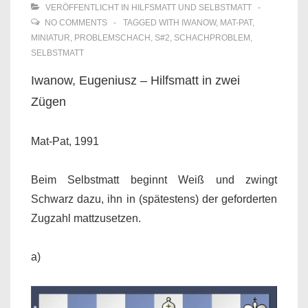
VERÖFFENTLICHT IN
HILFSMATT UND SELBSTMATT
NO COMMENTS
TAGGED WITH
IWANOW
,
MAT-PAT
,
MINIATUR
,
PROBLEMSCHACH
,
S#2
,
SCHACHPROBLEM
,
SELBSTMATT
Iwanow, Eugeniusz – Hilfsmatt in zwei
Zügen
Mat-Pat, 1991
Beim Selbstmatt beginnt Weiß und zwingt
Schwarz dazu, ihn in (spätestens) der geforderten
Zugzahl mattzusetzen.
a)