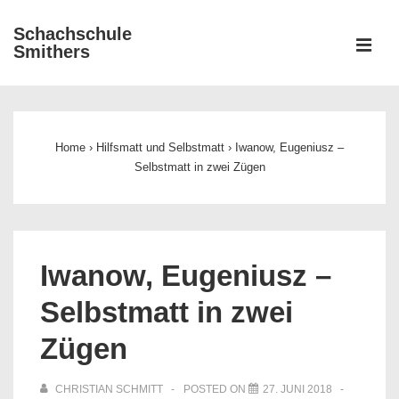
↓
Schachschule
Zum
ME
Smithers
Inhalt
Main
Navigation
Home
›
Hilfsmatt und Selbstmatt
›
Iwanow, Eugeniusz –
Selbstmatt in zwei Zügen
Iwanow, Eugeniusz –
Selbstmatt in zwei
Zügen
CHRISTIAN SCHMITT
POSTED ON
27. JUNI 2018