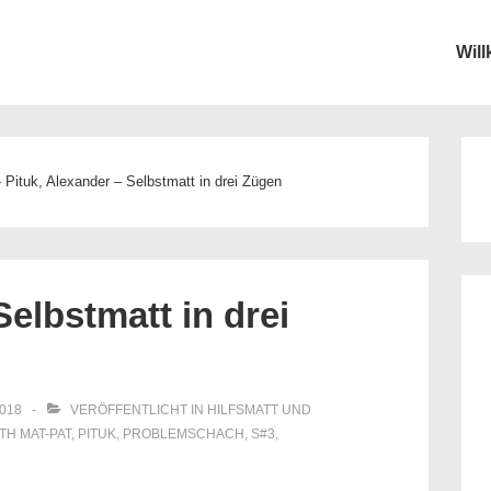
Wil
ion
›
Pituk, Alexander – Selbstmatt in drei Zügen
Selbstmatt in drei
2018
VERÖFFENTLICHT IN
HILFSMATT UND
ITH
MAT-PAT
,
PITUK
,
PROBLEMSCHACH
,
S#3
,