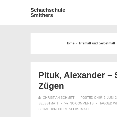
↓
Main
Schachschule
Zum
Smithers
Navigat
Inhalt
Home
›
Hilfsmatt und Selbstmatt
Pituk, Alexander – 
Zügen
CHRISTIAN SCHMITT
POSTED ON
2. JUNI 
SELBSTMATT
NO COMMENTS
TAGGED W
SCHACHPROBLEM
,
SELBSTMATT