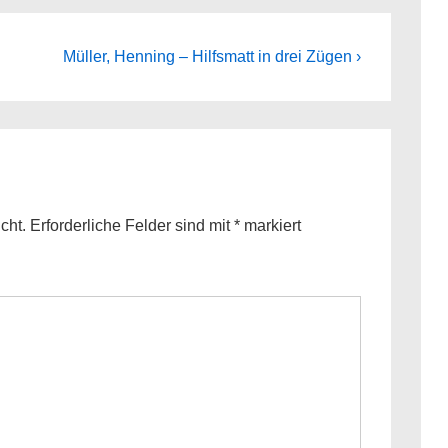
Next
Müller, Henning – Hilfsmatt in drei Zügen ›
Post
is
cht.
Erforderliche Felder sind mit
*
markiert