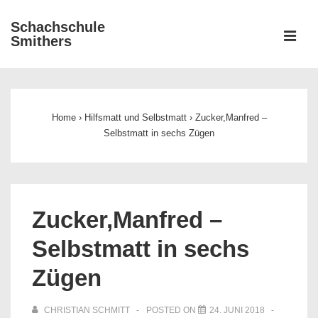
↓
Schachschule
Zum
ME
Smithers
Inhalt
Main
Navigation
Home
›
Hilfsmatt und Selbstmatt
›
Zucker,Manfred –
Selbstmatt in sechs Zügen
Zucker,Manfred –
Selbstmatt in sechs
Zügen
CHRISTIAN SCHMITT
POSTED ON
24. JUNI 2018