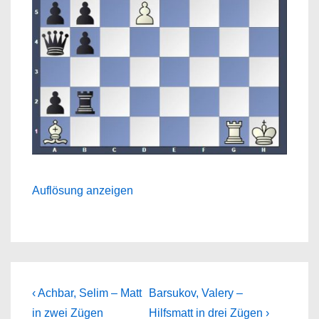
Auflösung anzeigen
Beitragsnavigation
Previous
Next
‹ Achbar, Selim – Matt
Barsukov, Valery –
Post
Post
in zwei Zügen
Hilfsmatt in drei Zügen ›