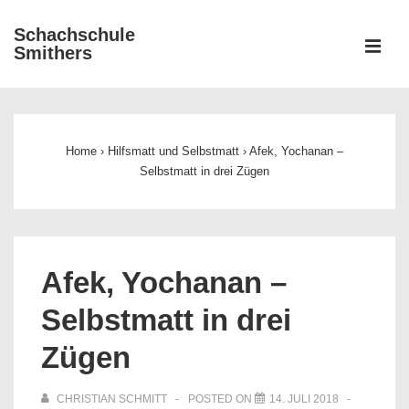
↓
Schachschule
Zum
ME
Smithers
Inhalt
Main
Navigation
Home
›
Hilfsmatt und Selbstmatt
›
Afek, Yochanan –
Selbstmatt in drei Zügen
Afek, Yochanan –
Selbstmatt in drei
Zügen
CHRISTIAN SCHMITT
POSTED ON
14. JULI 2018