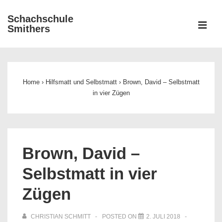
↓
Schachschule
Zum
ME
Smithers
Inhalt
Main
Navigation
Home
›
Hilfsmatt und Selbstmatt
›
Brown, David – Selbstmatt
in vier Zügen
Brown, David –
Selbstmatt in vier
Zügen
CHRISTIAN SCHMITT
POSTED ON
2. JULI 2018