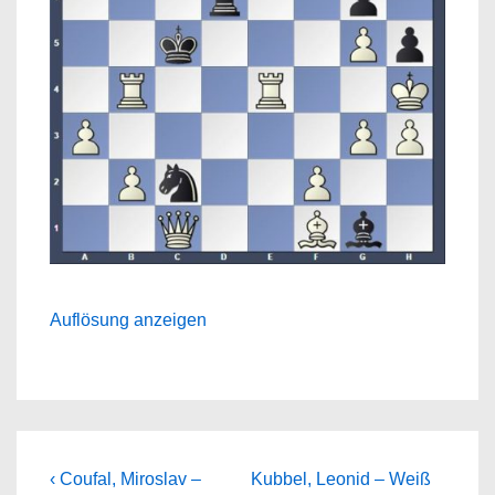
Auflösung anzeigen
Beitragsnavigation
Previous
Next
‹ Coufal, Miroslav –
Kubbel, Leonid – Weiß