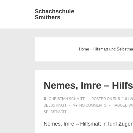
↓
Main
Schachschule
Zum
Smithers
Navigat
Inhalt
Home
›
Hilfsmatt und Selbstma
Nemes, Imre – Hilfs
CHRISTIAN SCHMITT
POSTED ON
5. JULI 
SELBSTMATT
NO COMMENTS
TAGGED W
SELBSTMATT
Nemes, Imre – Hilfsmatt in fünf Züge