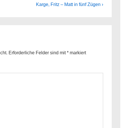
Next
Karge, Fritz – Matt in fünf Zügen ›
Post
is
cht.
Erforderliche Felder sind mit
*
markiert