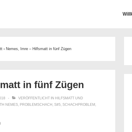
Wil
ion
tt
›
Nemes, Imre – Hilfsmatt in fünf Zügen
matt in fünf Zügen
2018
VERÖFFENTLICHT IN
HILFSMATT UND
ITH
NEMES
,
PROBLEMSCHACH
,
S#5
,
SCHACHPROBLEM
,
n