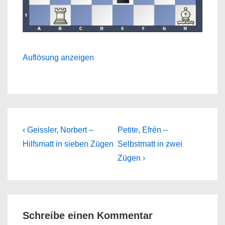
Auflösung anzeigen
Beitragsnavigation
Previous
Next
‹ Geissler, Norbert –
Petite, Efrén –
Post
Post
Hilfsmatt in sieben Zügen
Selbstmatt in zwei
is
is
Zügen ›
Schreibe einen Kommentar