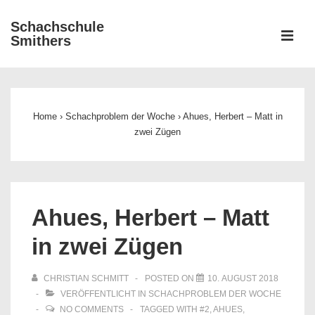
↓
Schachschule
Zum
ME
Smithers
Inhalt
Main
Navigation
Home
›
Schachproblem der Woche
›
Ahues, Herbert – Matt in
zwei Zügen
Ahues, Herbert – Matt
in zwei Zügen
CHRISTIAN SCHMITT
POSTED ON
10. AUGUST 2018
VERÖFFENTLICHT IN
SCHACHPROBLEM DER WOCHE
NO COMMENTS
TAGGED WITH
#2
,
AHUES
,