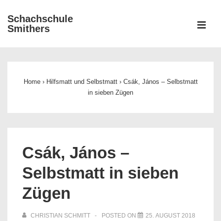
↓
Schachschule
Zum
ME
Smithers
Inhalt
Main
Navigation
Home
›
Hilfsmatt und Selbstmatt
›
Csák, János – Selbstmatt
in sieben Zügen
Csák, János –
Selbstmatt in sieben
Zügen
CHRISTIAN SCHMITT
POSTED ON
25. AUGUST 2018