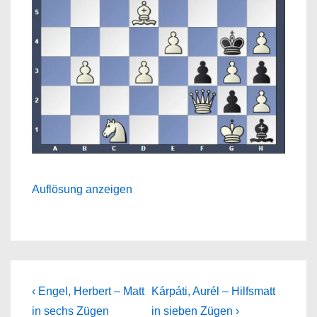
Auflösung anzeigen
Beitragsnavigation
Previous
Next
‹ Engel, Herbert – Matt
Kárpáti, Aurél – Hilfsmatt
Post
Post
in sechs Zügen
in sieben Zügen ›