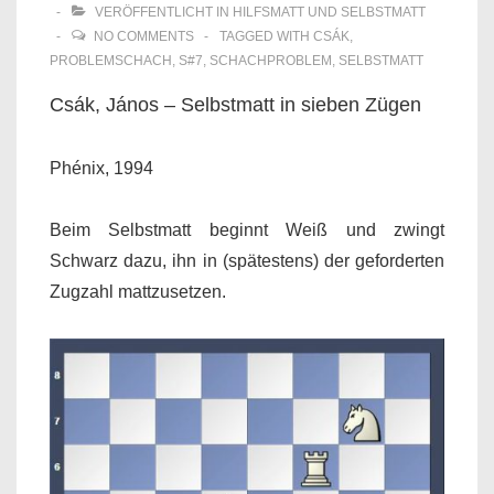
VERÖFFENTLICHT IN
HILFSMATT UND SELBSTMATT
NO COMMENTS
TAGGED WITH
CSÁK
,
PROBLEMSCHACH
,
S#7
,
SCHACHPROBLEM
,
SELBSTMATT
Csák, János – Selbstmatt in sieben Zügen
Phénix, 1994
Beim Selbstmatt beginnt Weiß und zwingt
Schwarz dazu, ihn in (spätestens) der geforderten
Zugzahl mattzusetzen.