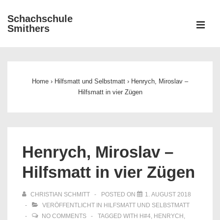
↓
Schachschule
Zum
ME
Smithers
Inhalt
Main
Navigation
Home
›
Hilfsmatt und Selbstmatt
›
Henrych, Miroslav –
Hilfsmatt in vier Zügen
Henrych, Miroslav –
Hilfsmatt in vier Zügen
CHRISTIAN SCHMITT
POSTED ON
1. AUGUST 2018
VERÖFFENTLICHT IN
HILFSMATT UND SELBSTMATT
NO COMMENTS
TAGGED WITH
H#4
,
HENRYCH
,