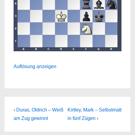
Auflösung anzeigen
Beitragsnavigation
Previous
Next
‹ Duras, Oldrich – Weiß
Kirtley, Mark – Selbstmatt
Post
Post
am Zug gewinnt
in fünf Zügen ›
is
is