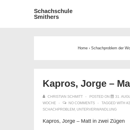
↓
Main
Schachschule
Zum
Smithers
Navigat
Inhalt
Home
›
Schachproblem der W
Kapros, Jorge – Ma
CHRISTIAN SCHMITT
POSTED ON
31. AUG
WOCHE
NO COMMENTS
TAGGED WITH
#
SCHACHPROBLEM
,
UNTERVERWANDLUNG
Kapros, Jorge – Matt in zwei Zügen