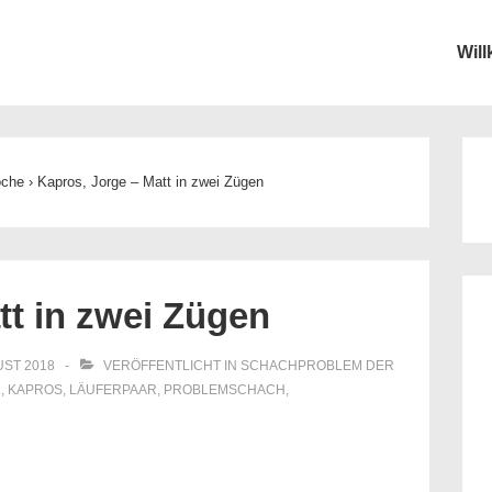
Wil
ion
oche
›
Kapros, Jorge – Matt in zwei Zügen
tt in zwei Zügen
UST 2018
VERÖFFENTLICHT IN
SCHACHPROBLEM DER
2
,
KAPROS
,
LÄUFERPAAR
,
PROBLEMSCHACH
,