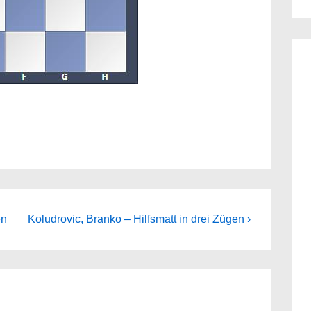
Next
en
Koludrovic, Branko – Hilfsmatt in drei Zügen ›
Post
is