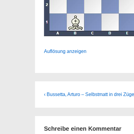
Auflösung anzeigen
Beitragsnavigation
Previous
‹ Bussetta, Arturo – Selbstmatt in drei Züg
Post
is
Schreibe einen Kommentar