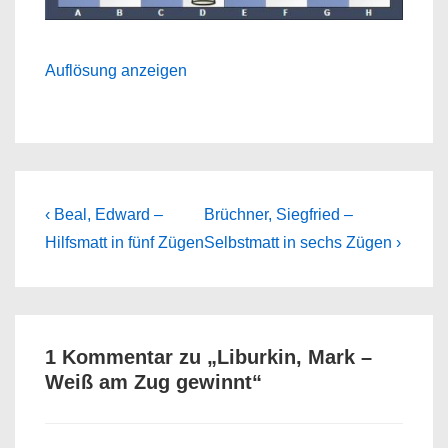
Auflösung anzeigen
Beitragsnavigation
Previous
Next
‹ Beal, Edward –
Brüchner, Siegfried –
Post
Post
Hilfsmatt in fünf Zügen
Selbstmatt in sechs Zügen ›
is
is
1 Kommentar zu „
Liburkin, Mark –
Weiß am Zug gewinnt
“