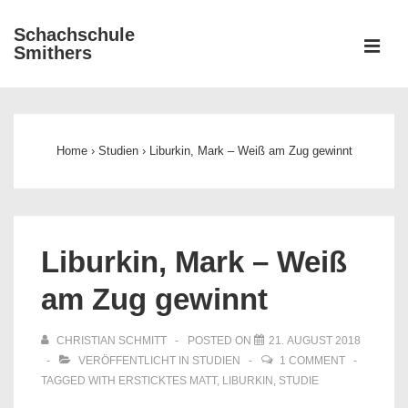
↓
Schachschule
Zum
ME
Smithers
Inhalt
Main
Navigation
Home
›
Studien
›
Liburkin, Mark – Weiß am Zug gewinnt
Liburkin, Mark – Weiß
am Zug gewinnt
CHRISTIAN SCHMITT
POSTED ON
21. AUGUST 2018
VERÖFFENTLICHT IN
STUDIEN
1 COMMENT
TAGGED WITH
ERSTICKTES MATT
,
LIBURKIN
,
STUDIE