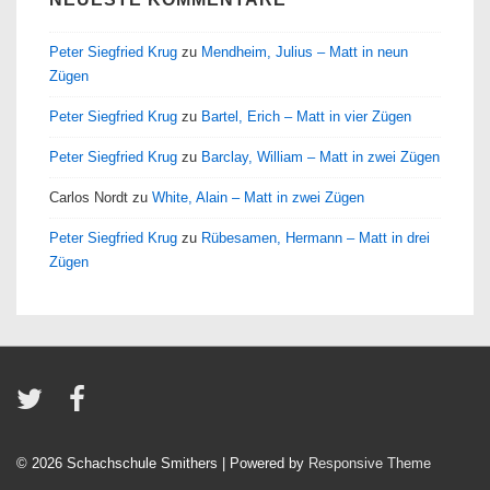
Peter Siegfried Krug
zu
Mendheim, Julius – Matt in neun
Zügen
Peter Siegfried Krug
zu
Bartel, Erich – Matt in vier Zügen
Peter Siegfried Krug
zu
Barclay, William – Matt in zwei Zügen
Carlos Nordt
zu
White, Alain – Matt in zwei Zügen
Peter Siegfried Krug
zu
Rübesamen, Hermann – Matt in drei
Zügen
© 2026
Schachschule Smithers
| Powered by
Responsive Theme