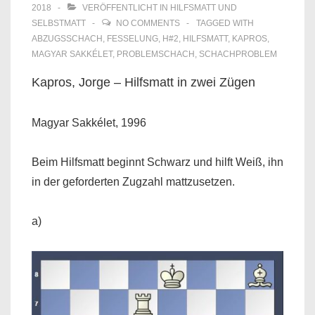
2018
VERÖFFENTLICHT IN
HILFSMATT UND
SELBSTMATT
NO COMMENTS
TAGGED WITH
ABZUGSSCHACH
,
FESSELUNG
,
H#2
,
HILFSMATT
,
KAPROS
,
MAGYAR SAKKÉLET
,
PROBLEMSCHACH
,
SCHACHPROBLEM
Kapros, Jorge – Hilfsmatt in zwei Zügen
Magyar Sakkélet, 1996
Beim Hilfsmatt beginnt Schwarz und hilft Weiß, ihn
in der geforderten Zugzahl mattzusetzen.
a)