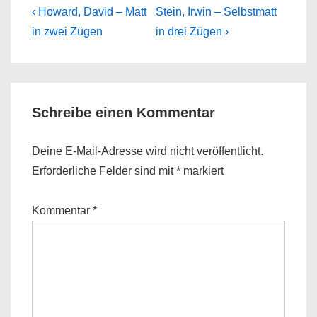
Beitragsnavigation
Previous
Next
‹ Howard, David – Matt
Stein, Irwin – Selbstmatt
Post
Post
in zwei Zügen
in drei Zügen ›
is
is
Schreibe einen Kommentar
Deine E-Mail-Adresse wird nicht veröffentlicht.
Erforderliche Felder sind mit
*
markiert
Kommentar
*