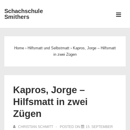
↓
Schachschule
Zum
ME
Smithers
Inhalt
Main
Navigation
Home
›
Hilfsmatt und Selbstmatt
›
Kapros, Jorge – Hilfsmatt
in zwei Zügen
Kapros, Jorge –
Hilfsmatt in zwei
Zügen
CHRISTIAN SCHMITT
POSTED ON
15. SEPTEMBER