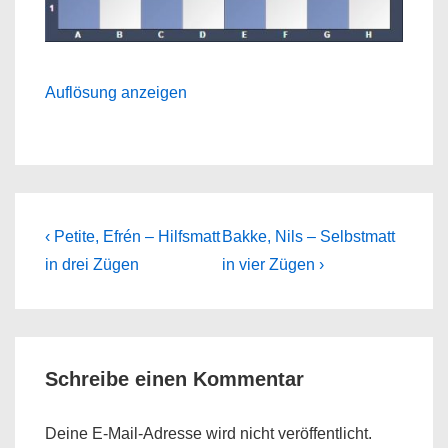
Auflösung anzeigen
Beitragsnavigation
Previous
Next
‹ Petite, Efrén – Hilfsmatt
Bakke, Nils – Selbstmatt
Post
Post
in drei Zügen
in vier Zügen ›
is
is
Schreibe einen Kommentar
Deine E-Mail-Adresse wird nicht veröffentlicht.