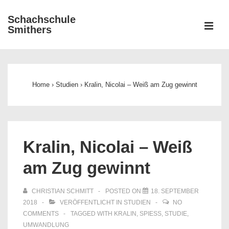
↓
Schachschule
Zum
ME
Smithers
Inhalt
Main
Navigation
Home
›
Studien
›
Kralin, Nicolai – Weiß am Zug gewinnt
Kralin, Nicolai – Weiß
am Zug gewinnt
CHRISTIAN SCHMITT
POSTED ON
18. SEPTEMBER
2018
VERÖFFENTLICHT IN
STUDIEN
NO
COMMENTS
TAGGED WITH
KRALIN
,
SPIESS
,
STUDIE
,
UMWANDLUNG