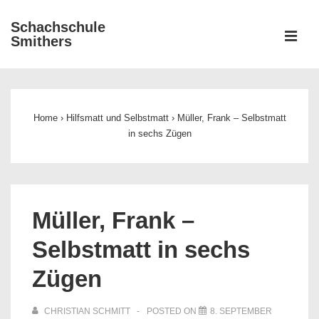
↓
Schachschule
Zum
ME
Smithers
Inhalt
Main
Navigation
Home
›
Hilfsmatt und Selbstmatt
›
Müller, Frank – Selbstmatt
in sechs Zügen
Müller, Frank –
Selbstmatt in sechs
Zügen
CHRISTIAN SCHMITT
POSTED ON
8. SEPTEMBER