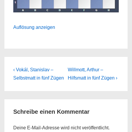
Auflösung anzeigen
Beitragsnavigation
Previous
Next
‹ Vokál, Stanislav –
Willmott, Arthur –
Post
Post
Selbstmatt in fünf Zügen
Hilfsmatt in fünf Zügen ›
is
is
Schreibe einen Kommentar
Deine E-Mail-Adresse wird nicht veröffentlicht.