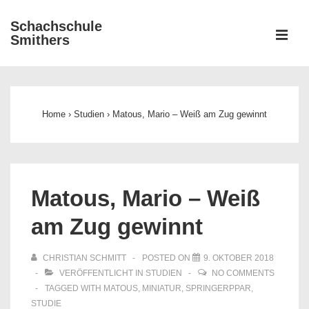
↓
Schachschule
Zum
ME
Smithers
Inhalt
Main
Navigation
Home
›
Studien
›
Matous, Mario – Weiß am Zug gewinnt
Matous, Mario – Weiß
am Zug gewinnt
CHRISTIAN SCHMITT
POSTED ON
9. OKTOBER 2018
VERÖFFENTLICHT IN
STUDIEN
NO COMMENTS
TAGGED WITH
MATOUS
,
MINIATUR
,
SPRINGERPPAR
,
STUDIE