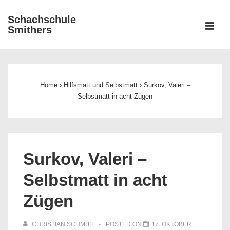
↓
Schachschule
Zum
ME
Smithers
Inhalt
Main
Navigation
Home
›
Hilfsmatt und Selbstmatt
›
Surkov, Valeri –
Selbstmatt in acht Zügen
Surkov, Valeri –
Selbstmatt in acht
Zügen
CHRISTIAN SCHMITT
POSTED ON
17. OKTOBER