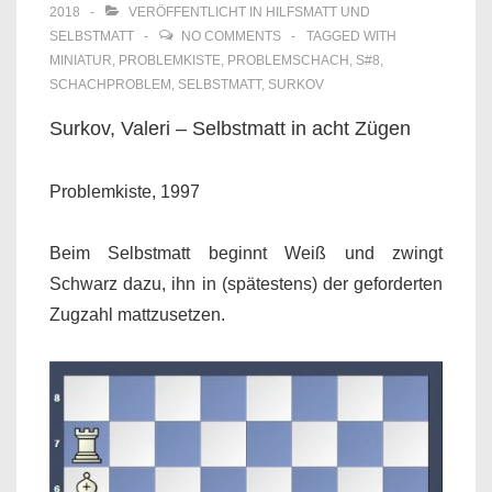
2018
VERÖFFENTLICHT IN
HILFSMATT UND
SELBSTMATT
NO COMMENTS
TAGGED WITH
MINIATUR
,
PROBLEMKISTE
,
PROBLEMSCHACH
,
S#8
,
SCHACHPROBLEM
,
SELBSTMATT
,
SURKOV
Surkov, Valeri – Selbstmatt in acht Zügen
Problemkiste, 1997
Beim Selbstmatt beginnt Weiß und zwingt
Schwarz dazu, ihn in (spätestens) der geforderten
Zugzahl mattzusetzen.