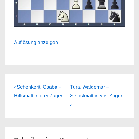
Auflösung anzeigen
Beitragsnavigation
Previous
Next
‹ Schenkerit, Csaba –
Tura, Waldemar –
Post
Post
Hilfsmatt in drei Zügen
Selbstmatt in vier Zügen
is
is
›