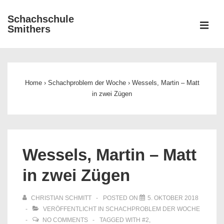
↓
Schachschule
Zum
ME
Smithers
Inhalt
Main
Navigation
Home
›
Schachproblem der Woche
›
Wessels, Martin – Matt
in zwei Zügen
Wessels, Martin – Matt
in zwei Zügen
CHRISTIAN SCHMITT
POSTED ON
5. OKTOBER 2018
VERÖFFENTLICHT IN
SCHACHPROBLEM DER WOCHE
NO COMMENTS
TAGGED WITH
#2
,