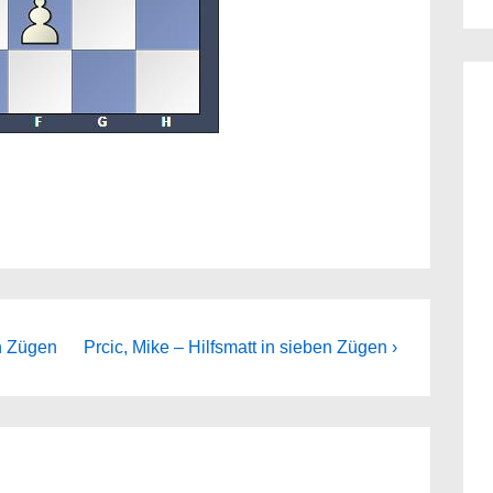
Next
en Zügen
Prcic, Mike – Hilfsmatt in sieben Zügen ›
Post
is