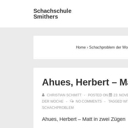
↓
Main
Schachschule
Zum
Smithers
Navigat
Inhalt
Home
›
Schachproblem der Wo
Ahues, Herbert – M
CHRISTIAN SCHMITT
POSTED ON
23. NOV
DER WOCHE
NO COMMENTS
TAGGED W
SCHACHPROBLEM
Ahues, Herbert – Matt in zwei Zügen