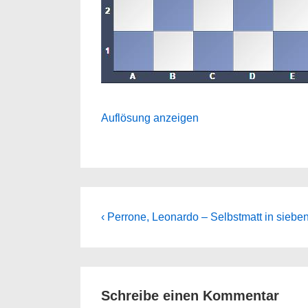
Auflösung anzeigen
Beitragsnavigation
Previous
‹ Perrone, Leonardo – Selbstmatt in sieb
Post
is
Schreibe einen Kommentar