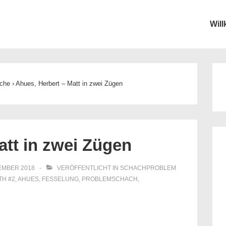
Wil
ion
che
›
Ahues, Herbert – Matt in zwei Zügen
att in zwei Zügen
EMBER 2018
VERÖFFENTLICHT IN
SCHACHPROBLEM
ITH
#2
,
AHUES
,
FESSELUNG
,
PROBLEMSCHACH
,