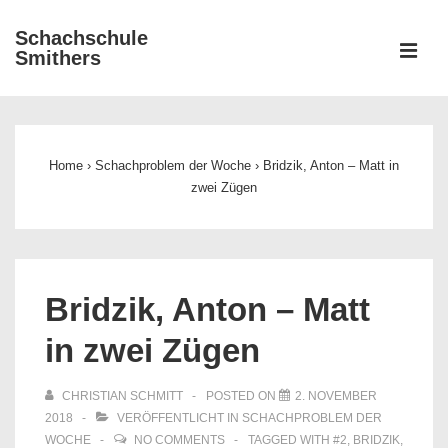
↓
Schachschule
Zum
ME
Smithers
Inhalt
Main
Navigation
Home
›
Schachproblem der Woche
›
Bridzik, Anton – Matt in
zwei Zügen
Bridzik, Anton – Matt
in zwei Zügen
CHRISTIAN SCHMITT
POSTED ON
2. NOVEMBER
2018
VERÖFFENTLICHT IN
SCHACHPROBLEM DER
WOCHE
NO COMMENTS
TAGGED WITH
#2
,
BRIDZIK
,