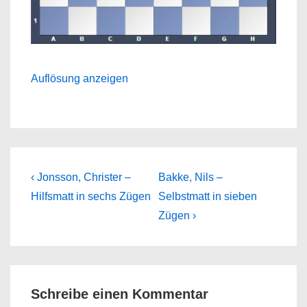
Auflösung anzeigen
Beitragsnavigation
Previous
Next
‹ Jonsson, Christer –
Bakke, Nils –
Post
Post
Hilfsmatt in sechs Zügen
Selbstmatt in sieben
is
is
Zügen ›
Schreibe einen Kommentar