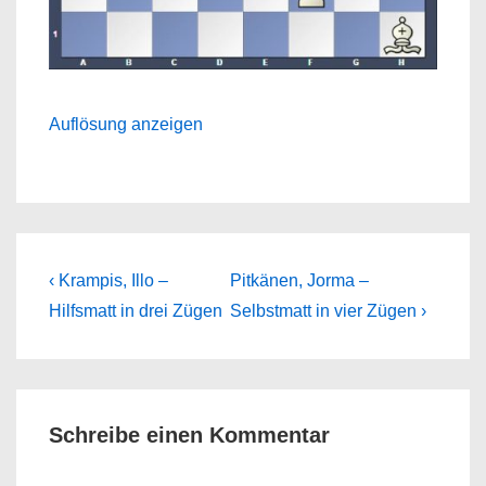
Auflösung anzeigen
Beitragsnavigation
Previous
Next
‹ Krampis, Illo –
Pitkänen, Jorma –
Post
Post
Hilfsmatt in drei Zügen
Selbstmatt in vier Zügen ›
is
is
Schreibe einen Kommentar