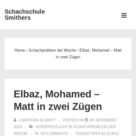
↓
Schachschule
Zum
ME
Smithers
Inhalt
Main
Navigation
Home
›
Schachproblem der Woche
›
Elbaz, Mohamed – Matt
in zwei Zügen
Elbaz, Mohamed –
Matt in zwei Zügen
CHRISTIAN SCHMITT
POSTED ON
30. NOVEMBER
2018
VERÖFFENTLICHT IN
SCHACHPROBLEM DER
WOCHE
NO COMMENTS
TAGGED WITH
#2
,
ELBAZ
,