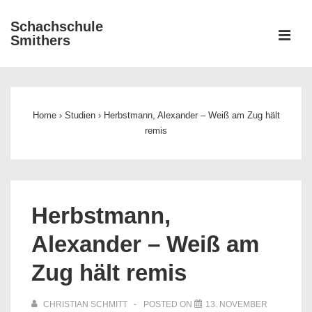
↓
Schachschule
Zum
ME
Smithers
Inhalt
Main
Navigation
Home
›
Studien
›
Herbstmann, Alexander – Weiß am Zug hält
remis
Herbstmann,
Alexander – Weiß am
Zug hält remis
CHRISTIAN SCHMITT
POSTED ON
13. NOVEMBER