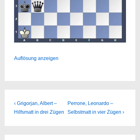
Auflösung anzeigen
Beitragsnavigation
Previous
Next
‹ Grigorjan, Albert –
Perrone, Leonardo –
Post
Post
Hilfsmatt in drei Zügen
Selbstmatt in vier Zügen ›
is
is