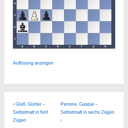
Auflösung anzeigen
Beitragsnavigation
Previous
Next
‹ Glaß, Günter –
Perrone, Gaspar –
Post
Post
Selbstmatt in fünf
Selbstmatt in sechs Zügen
is
is
Zügen
›