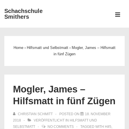
↓
Schachschule
Zum
ME
Smithers
Inhalt
Main
Navigation
Home
›
Hilfsmatt und Selbstmatt
›
Mogler, James – Hilfsmatt
in fünf Zügen
Mogler, James –
Hilfsmatt in fünf Zügen
CHRISTIAN SCHMITT
POSTED ON
18. NOVEMBER
2018
VERÖFFENTLICHT IN
HILFSMATT UND
SELBSTMATT
NO COMMENTS
TAGGED WITH
H#5
,