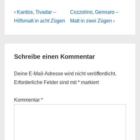
Beitragsnavigation
Previous
Next
‹ Kardos, Tivadar –
Cozzolino, Gennaro –
Post
Post
Hilfsmatt in acht Zügen
Matt in zwei Zügen ›
is
is
Schreibe einen Kommentar
Deine E-Mail-Adresse wird nicht veröffentlicht.
Erforderliche Felder sind mit
*
markiert
Kommentar
*