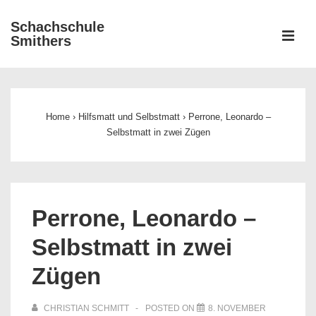
↓
Schachschule
Zum
ME
Smithers
Inhalt
Main
Navigation
Home
›
Hilfsmatt und Selbstmatt
›
Perrone, Leonardo –
Selbstmatt in zwei Zügen
Perrone, Leonardo –
Selbstmatt in zwei
Zügen
CHRISTIAN SCHMITT
POSTED ON
8. NOVEMBER