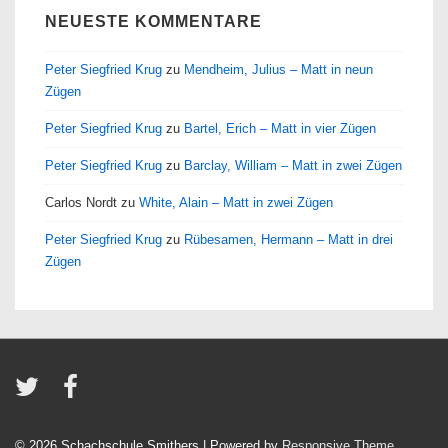
NEUESTE KOMMENTARE
Peter Siegfried Krug
zu
Mendheim, Julius – Matt in neun
Zügen
Peter Siegfried Krug
zu
Bartel, Erich – Matt in vier Zügen
Peter Siegfried Krug
zu
Barclay, William – Matt in zwei Zügen
Carlos Nordt
zu
White, Alain – Matt in zwei Zügen
Peter Siegfried Krug
zu
Rübesamen, Hermann – Matt in drei
Zügen
© 2026
Schachschule Smithers
| Powered by
Responsive Theme