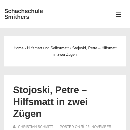
↓
Schachschule
Zum
ME
Smithers
Inhalt
Main
Navigation
Home
›
Hilfsmatt und Selbstmatt
›
Stojoski, Petre – Hilfsmatt
in zwei Zügen
Stojoski, Petre –
Hilfsmatt in zwei
Zügen
CHRISTIAN SCHMITT
POSTED ON
26. NOVEMBER