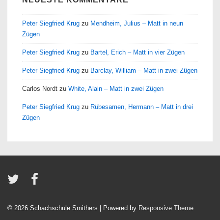
Peter Siegfried Krug
zu
Mendheim, Julius – Matt in neun
Zügen
Peter Siegfried Krug
zu
Bartel, Erich – Matt in vier Zügen
Peter Siegfried Krug
zu
Barclay, William – Matt in zwei Zügen
Carlos Nordt
zu
White, Alain – Matt in zwei Zügen
Peter Siegfried Krug
zu
Rübesamen, Hermann – Matt in drei
Zügen
© 2026
Schachschule Smithers
| Powered by
Responsive Theme