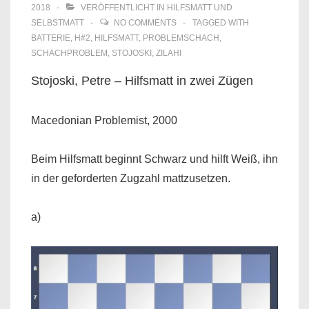
2018
VERÖFFENTLICHT IN
HILFSMATT UND
SELBSTMATT
NO COMMENTS
TAGGED WITH
BATTERIE
,
H#2
,
HILFSMATT
,
PROBLEMSCHACH
,
SCHACHPROBLEM
,
STOJOSKI
,
ZILAHI
Stojoski, Petre – Hilfsmatt in zwei Zügen
Macedonian Problemist, 2000
Beim Hilfsmatt beginnt Schwarz und hilft Weiß, ihn
in der geforderten Zugzahl mattzusetzen.
a)