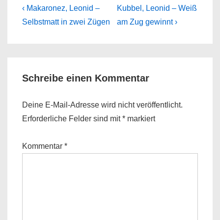
Beitragsnavigation
Previous
Next
‹ Makaronez, Leonid –
Kubbel, Leonid – Weiß
Post
Post
Selbstmatt in zwei Zügen
am Zug gewinnt ›
is
is
Schreibe einen Kommentar
Deine E-Mail-Adresse wird nicht veröffentlicht.
Erforderliche Felder sind mit
*
markiert
Kommentar
*