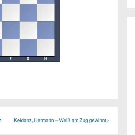
Next
n
Keidanz, Hermann – Weiß am Zug gewinnt ›
Post