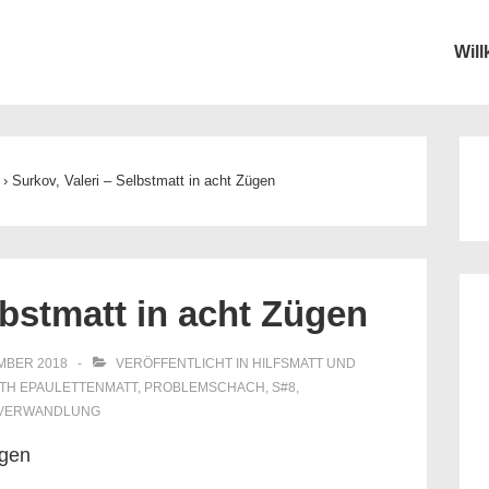
Wil
ion
›
Surkov, Valeri – Selbstmatt in acht Zügen
lbstmatt in acht Zügen
MBER 2018
VERÖFFENTLICHT IN
HILFSMATT UND
ITH
EPAULETTENMATT
,
PROBLEMSCHACH
,
S#8
,
VERWANDLUNG
ügen