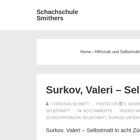
↓
Main
Schachschule
Zum
Smithers
Navigat
Inhalt
Home
›
Hilfsmatt und Selbstmatt
Surkov, Valeri – Se
CHRISTIAN SCHMITT
POSTED ON
5. NOVE
SELBSTMATT
NO COMMENTS
TAGGED W
SCHACHPROBLEM
,
SELBSTMATT
,
SURKOV
,
UNTER
Surkov, Valeri – Selbstmatt in acht Z