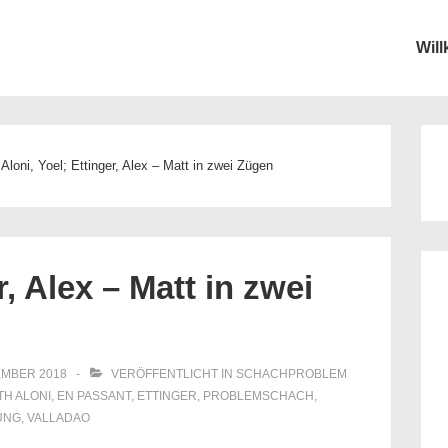
Wil
ion
Aloni, Yoel; Ettinger, Alex – Matt in zwei Zügen
r, Alex – Matt in zwei
EMBER 2018
VERÖFFENTLICHT IN
SCHACHPROBLEM
TH
ALONI
,
EN PASSANT
,
ETTINGER
,
PROBLEMSCHACH
,
UNG
,
VALLADAO