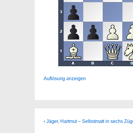
Auflösung anzeigen
Beitragsnavigation
Previous
‹ Jäger, Hartmut – Selbstmatt in sechs Zü
Post