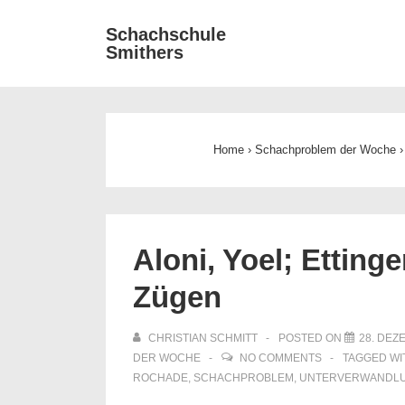
↓
Main
Schachschule
Zum
Smithers
Navigat
Inhalt
Home
›
Schachproblem der Woche
›
Aloni, Yoel; Ettinge
Zügen
CHRISTIAN SCHMITT
POSTED ON
28. DEZ
DER WOCHE
NO COMMENTS
TAGGED WI
ROCHADE
,
SCHACHPROBLEM
,
UNTERVERWANDL