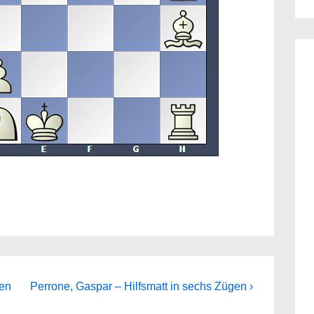
Next
gen
Perrone, Gaspar – Hilfsmatt in sechs Zügen ›
Post