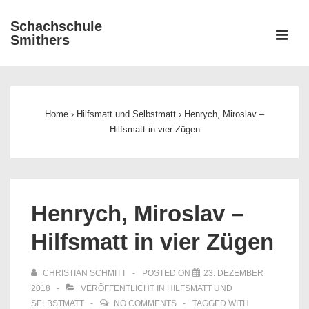
↓
Schachschule
Zum
ME
Smithers
Inhalt
Main
Navigation
Home
›
Hilfsmatt und Selbstmatt
›
Henrych, Miroslav –
Hilfsmatt in vier Zügen
Henrych, Miroslav –
Hilfsmatt in vier Zügen
CHRISTIAN SCHMITT
POSTED ON
23. DEZEMBER
2018
VERÖFFENTLICHT IN
HILFSMATT UND
SELBSTMATT
NO COMMENTS
TAGGED WITH