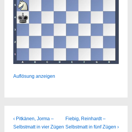
Auflösung anzeigen
Beitragsnavigation
Previous
Next
‹ Pitkänen, Jorma –
Fiebig, Reinhardt –
Post
Post
Selbstmatt in vier Zügen
Selbstmatt in fünf Zügen ›