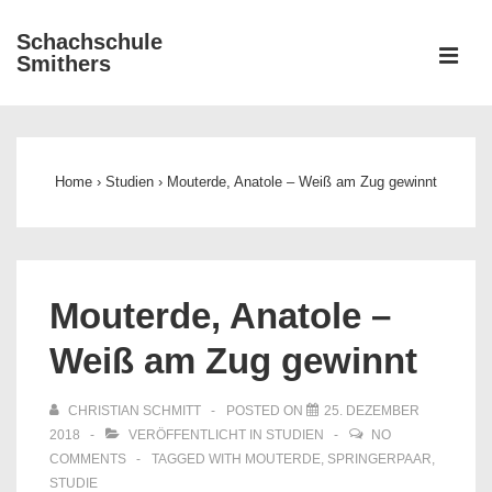
↓
Schachschule
Zum
ME
Smithers
Inhalt
Main
Navigation
Home
›
Studien
›
Mouterde, Anatole – Weiß am Zug gewinnt
Mouterde, Anatole –
Weiß am Zug gewinnt
CHRISTIAN SCHMITT
POSTED ON
25. DEZEMBER
2018
VERÖFFENTLICHT IN
STUDIEN
NO
COMMENTS
TAGGED WITH
MOUTERDE
,
SPRINGERPAAR
,
STUDIE