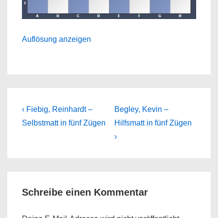
Auflösung anzeigen
Beitragsnavigation
Previous
Next
‹ Fiebig, Reinhardt –
Begley, Kevin –
Post
Post
Selbstmatt in fünf Zügen
Hilfsmatt in fünf Zügen
is
is
›
Schreibe einen Kommentar