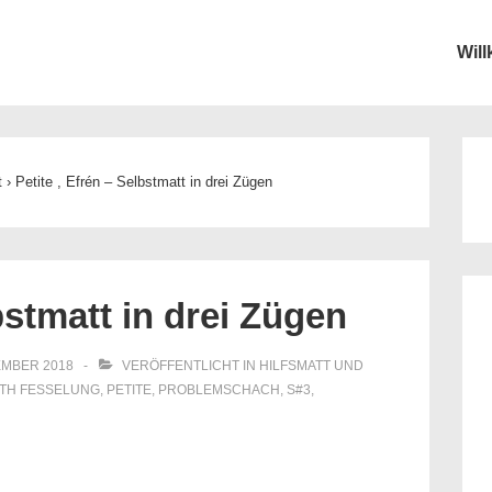
Wil
ion
t
›
Petite , Efrén – Selbstmatt in drei Zügen
bstmatt in drei Zügen
EMBER 2018
VERÖFFENTLICHT IN
HILFSMATT UND
ITH
FESSELUNG
,
PETITE
,
PROBLEMSCHACH
,
S#3
,