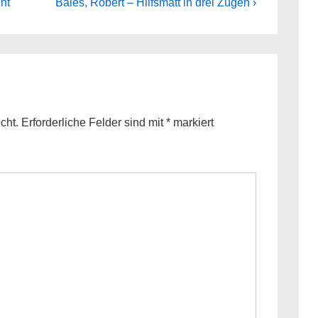
Next
nt
Bales, Robert – Hilfsmatt in drei Zügen ›
Post
is
cht.
Erforderliche Felder sind mit
*
markiert