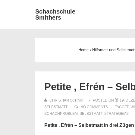
↓
Main
Schachschule
Zum
Smithers
Navigat
Inhalt
Home
›
Hilfsmatt und Selbstmat
Petite , Efrén – Sel
CHRISTIAN SCHMITT
POSTED ON
19. DEZ
SELBSTMATT
NO COMMENTS
TAGGED W
SCHACHPROBLEM
,
SELBSTMATT
,
STRATEGEMS
Petite , Efrén – Selbstmatt in drei Zügen