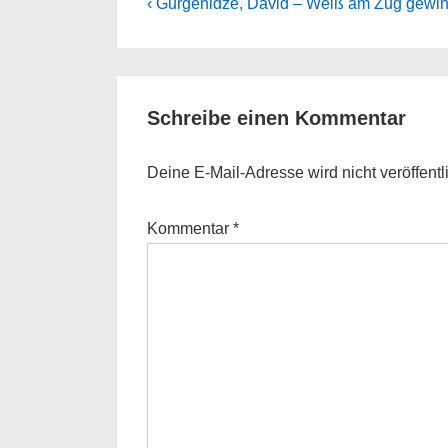
Beitragsnavigation
Previous
‹ Gurgenidze, David – Weiß am Zug gewin
Post
is
Schreibe einen Kommentar
Deine E-Mail-Adresse wird nicht veröffentli
Kommentar
*