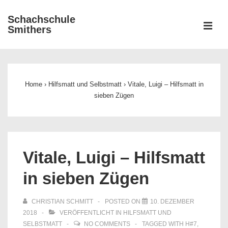
↓
Schachschule
Zum
ME
Smithers
Inhalt
Main
Navigation
Home
›
Hilfsmatt und Selbstmatt
›
Vitale, Luigi – Hilfsmatt in
sieben Zügen
Vitale, Luigi – Hilfsmatt
in sieben Zügen
CHRISTIAN SCHMITT
POSTED ON
10. DEZEMBER
2018
VERÖFFENTLICHT IN
HILFSMATT UND
SELBSTMATT
NO COMMENTS
TAGGED WITH
H#7
,