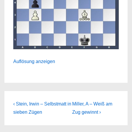
Auflösung anzeigen
Beitragsnavigation
Previous
Next
‹ Stein, Irwin – Selbstmatt in
Miller, A – Weiß am
Post
Post
sieben Zügen
Zug gewinnt ›
is
is