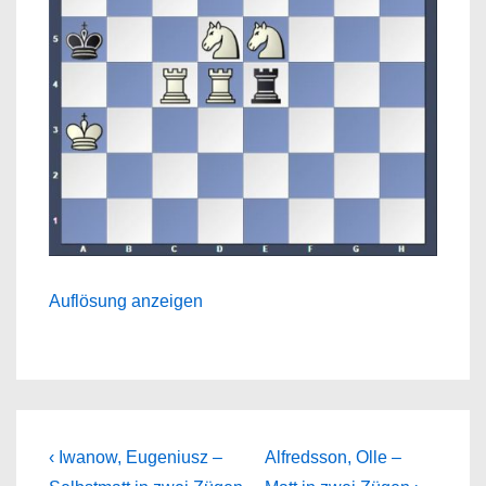
Auflösung anzeigen
Beitragsnavigation
Previous
Next
‹ Iwanow, Eugeniusz –
Alfredsson, Olle –