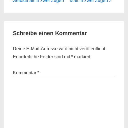
Post
Post
Selbstmatt in zwei Zügen
Matt in zwei Zügen ›
is
is
Schreibe einen Kommentar
Deine E-Mail-Adresse wird nicht veröffentlicht.
Erforderliche Felder sind mit
*
markiert
Kommentar
*