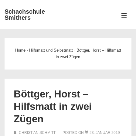
↓
Schachschule
Zum
ME
Smithers
Inhalt
Main
Navigation
Home
›
Hilfsmatt und Selbstmatt
›
Böttger, Horst – Hilfsmatt
in zwei Zügen
Böttger, Horst –
Hilfsmatt in zwei
Zügen
CHRISTIAN SCHMITT
POSTED ON
23. JANUAR 2019