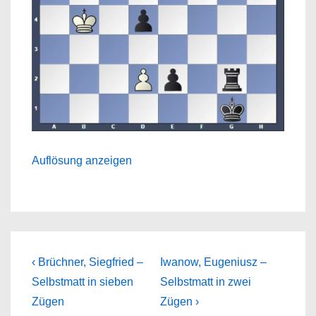
Auflösung anzeigen
Beitragsnavigation
Previous
Next
‹ Brüchner, Siegfried –
Iwanow, Eugeniusz –
Post
Post
Selbstmatt in sieben
Selbstmatt in zwei
is
is
Zügen
Zügen ›