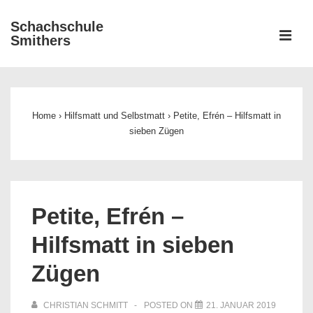
↓
Schachschule
Zum
ME
Smithers
Inhalt
Main
Navigation
Home
›
Hilfsmatt und Selbstmatt
›
Petite, Efrén – Hilfsmatt in
sieben Zügen
Petite, Efrén –
Hilfsmatt in sieben
Zügen
CHRISTIAN SCHMITT
POSTED ON
21. JANUAR 2019