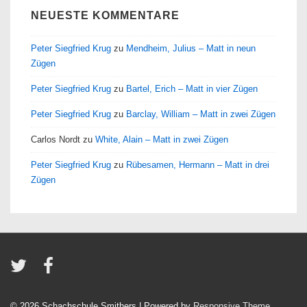
NEUESTE KOMMENTARE
Peter Siegfried Krug
zu
Mendheim, Julius – Matt in neun
Zügen
Peter Siegfried Krug
zu
Bartel, Erich – Matt in vier Zügen
Peter Siegfried Krug
zu
Barclay, William – Matt in zwei Zügen
Carlos Nordt
zu
White, Alain – Matt in zwei Zügen
Peter Siegfried Krug
zu
Rübesamen, Hermann – Matt in drei
Zügen
© 2026
Schachschule Smithers
| Powered by
Responsive Theme