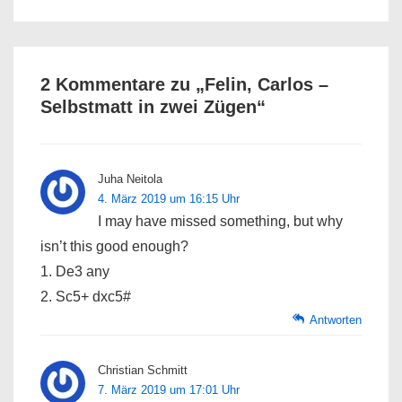
is
is
2 Kommentare zu „
Felin, Carlos –
Selbstmatt in zwei Zügen
“
Juha Neitola
4. März 2019 um 16:15 Uhr
I may have missed something, but why
isn’t this good enough?
1. De3 any
2. Sc5+ dxc5#
Antworten
Christian Schmitt
7. März 2019 um 17:01 Uhr