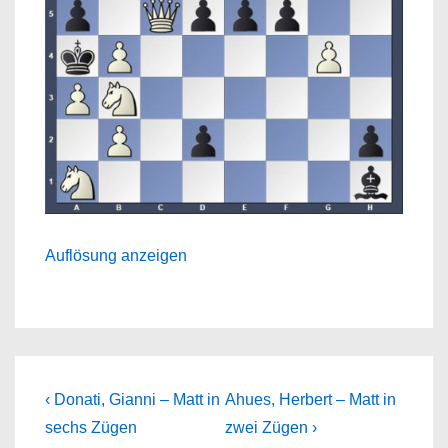
Auflösung anzeigen
Beitragsnavigation
Previous
Next
‹ Donati, Gianni – Matt in
Ahues, Herbert – Matt in
Post
Post
sechs Zügen
zwei Zügen ›