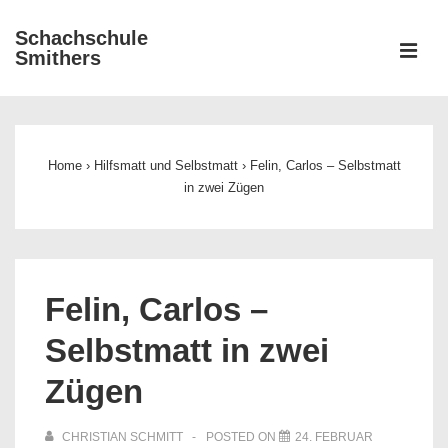
↓
Schachschule
Zum
ME
Smithers
Inhalt
Main
Navigation
Home
›
Hilfsmatt und Selbstmatt
›
Felin, Carlos – Selbstmatt
in zwei Zügen
Felin, Carlos –
Selbstmatt in zwei
Zügen
CHRISTIAN SCHMITT
POSTED ON
24. FEBRUAR