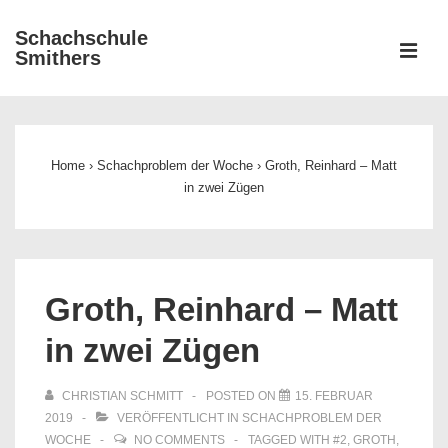
↓
Schachschule
Zum
ME
Smithers
Inhalt
Main
Navigation
Home
›
Schachproblem der Woche
›
Groth, Reinhard – Matt
in zwei Zügen
Groth, Reinhard – Matt
in zwei Zügen
CHRISTIAN SCHMITT
POSTED ON
15. FEBRUAR
2019
VERÖFFENTLICHT IN
SCHACHPROBLEM DER
WOCHE
NO COMMENTS
TAGGED WITH
#2
,
GROTH
,