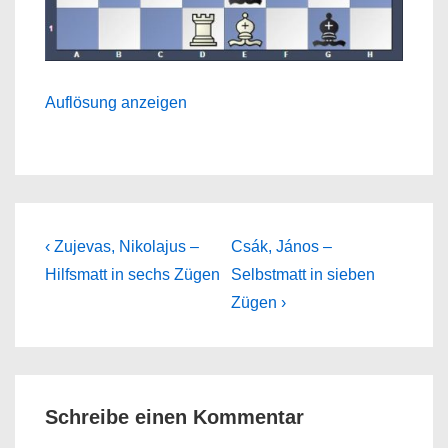
Auflösung anzeigen
Beitragsnavigation
Previous
Next
‹ Zujevas, Nikolajus –
Csák, János –
Post
Post
Hilfsmatt in sechs Zügen
Selbstmatt in sieben
is
is
Zügen ›
Schreibe einen Kommentar