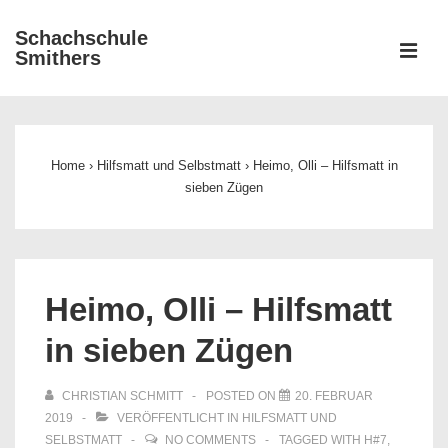
↓
Schachschule
Zum
ME
Smithers
Inhalt
Main
Navigation
Home
›
Hilfsmatt und Selbstmatt
›
Heimo, Olli – Hilfsmatt in
sieben Zügen
Heimo, Olli – Hilfsmatt
in sieben Zügen
CHRISTIAN SCHMITT
POSTED ON
20. FEBRUAR
2019
VERÖFFENTLICHT IN
HILFSMATT UND
SELBSTMATT
NO COMMENTS
TAGGED WITH
H#7
,