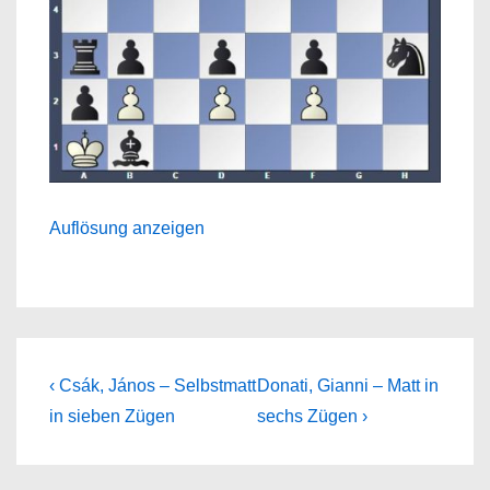
Auflösung anzeigen
Beitragsnavigation
Previous
Next
‹ Csák, János – Selbstmatt
Donati, Gianni – Matt in
Post
Post
in sieben Zügen
sechs Zügen ›
is
is