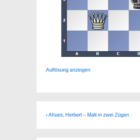
Auflösung anzeigen
Beitragsnavigation
Previous
‹ Ahues, Herbert – Matt in zwei Zügen
Post
is