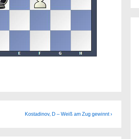
Next
Kostadinov, D – Weiß am Zug gewinnt ›
Post
is