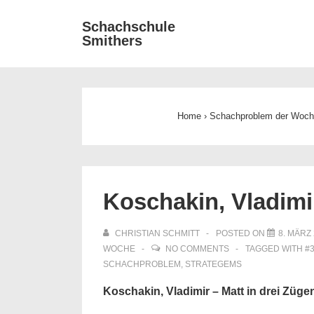
↓
Main
Schachschule
Zum
Smithers
Navigat
Inhalt
Home
›
Schachproblem der Woc
Koschakin, Vladimir
CHRISTIAN SCHMITT
POSTED ON
8. MÄRZ
WOCHE
NO COMMENTS
TAGGED WITH
#
SCHACHPROBLEM
,
STRATEGEMS
Koschakin, Vladimir – Matt in drei Züge