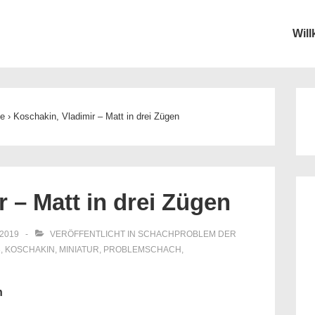
Wil
ion
he
›
Koschakin, Vladimir – Matt in drei Zügen
 – Matt in drei Zügen
 2019
VERÖFFENTLICHT IN
SCHACHPROBLEM DER
3
,
KOSCHAKIN
,
MINIATUR
,
PROBLEMSCHACH
,
n