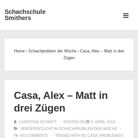
↓
Schachschule
Zum
ME
Smithers
Inhalt
Main
Navigation
Home
›
Schachproblem der Woche
›
Casa, Alex – Matt in drei
Zügen
Casa, Alex – Matt in
drei Zügen
CHRISTIAN SCHMITT
POSTED ON
5. APRIL 2019
VERÖFFENTLICHT IN
SCHACHPROBLEM DER WOCHE
NO COMMENTS
TAGGED WITH
#3
,
CASA
,
PROBLEMIST
,