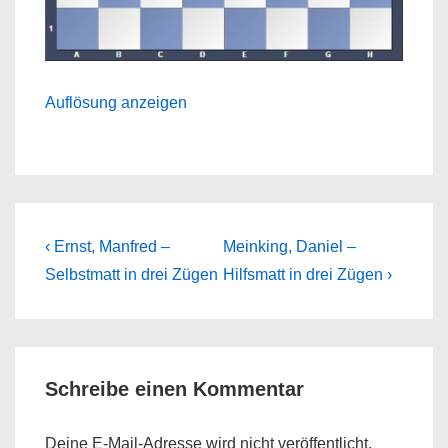
Auflösung anzeigen
Beitragsnavigation
Previous
Next
‹ Ernst, Manfred –
Meinking, Daniel –
Post
Post
Selbstmatt in drei Zügen
Hilfsmatt in drei Zügen ›
is
is
Schreibe einen Kommentar
Deine E-Mail-Adresse wird nicht veröffentlicht.