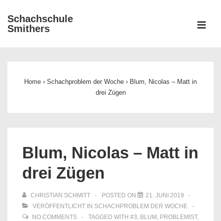
↓
Schachschule
Zum
ME
Smithers
Inhalt
Main
Navigation
Home
›
Schachproblem der Woche
›
Blum, Nicolas – Matt in
drei Zügen
Blum, Nicolas – Matt in
drei Zügen
CHRISTIAN SCHMITT
POSTED ON
21. JUNI 2019
VERÖFFENTLICHT IN
SCHACHPROBLEM DER WOCHE
NO COMMENTS
TAGGED WITH
#3
,
BLUM
,
PROBLEMIST
,