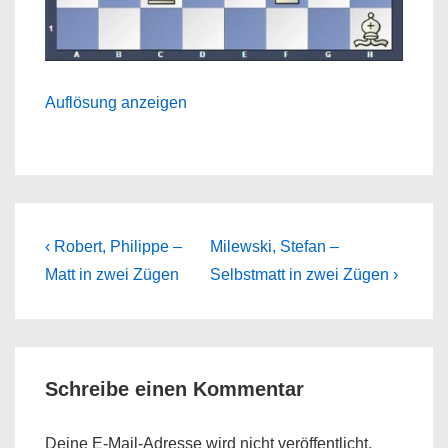
Auflösung anzeigen
Beitragsnavigation
Previous
Next
‹ Robert, Philippe –
Milewski, Stefan –
Post
Post
Matt in zwei Zügen
Selbstmatt in zwei Zügen ›
is
is
Schreibe einen Kommentar
Deine E-Mail-Adresse wird nicht veröffentlicht.