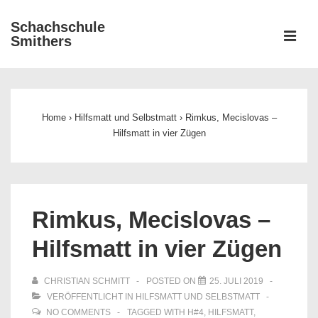
↓
Schachschule
Zum
ME
Smithers
Inhalt
Main
Navigation
Home
›
Hilfsmatt und Selbstmatt
›
Rimkus, Mecislovas –
Hilfsmatt in vier Zügen
Rimkus, Mecislovas –
Hilfsmatt in vier Zügen
CHRISTIAN SCHMITT
POSTED ON
25. JULI 2019
VERÖFFENTLICHT IN
HILFSMATT UND SELBSTMATT
NO COMMENTS
TAGGED WITH
H#4
,
HILFSMATT
,