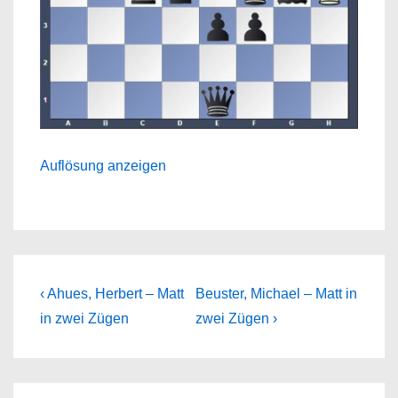
Auflösung anzeigen
Beitragsnavigation
Previous
Next
‹ Ahues, Herbert – Matt
Beuster, Michael – Matt in
Post
Post
in zwei Zügen
zwei Zügen ›
is
is