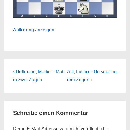
Auflösung anzeigen
Beitragsnavigation
Previous
Next
‹ Hoffmann, Martin – Matt
Alfi, Lucho – Hilfsmatt in
Post
Post
in zwei Zügen
drei Zügen ›
is
is
Schreibe einen Kommentar
Deine E-Mail-Adresse wird nicht veröffentlicht.