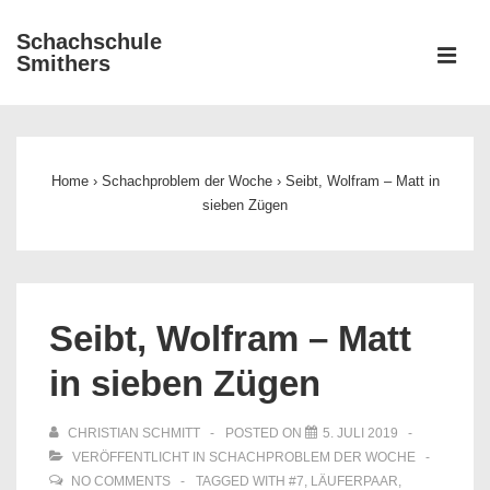
↓
Schachschule
Zum
ME
Smithers
Inhalt
Main
Navigation
Home
›
Schachproblem der Woche
›
Seibt, Wolfram – Matt in
sieben Zügen
Seibt, Wolfram – Matt
in sieben Zügen
CHRISTIAN SCHMITT
POSTED ON
5. JULI 2019
VERÖFFENTLICHT IN
SCHACHPROBLEM DER WOCHE
NO COMMENTS
TAGGED WITH
#7
,
LÄUFERPAAR
,