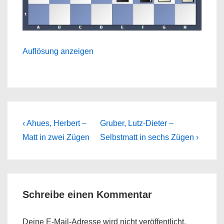
Auflösung anzeigen
Beitragsnavigation
Previous
Next
‹ Ahues, Herbert –
Gruber, Lutz-Dieter –
Post
Post
Matt in zwei Zügen
Selbstmatt in sechs Zügen ›
is
is
Schreibe einen Kommentar
Deine E-Mail-Adresse wird nicht veröffentlicht.