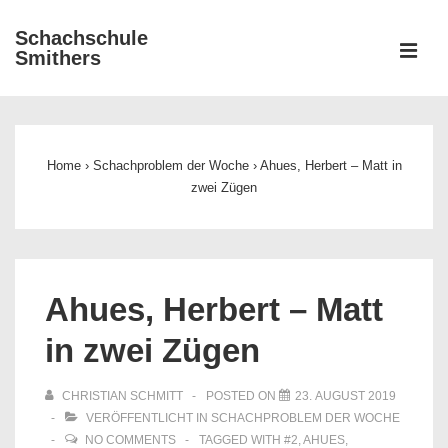
↓
Schachschule
Zum
ME
Smithers
Inhalt
Main
Navigation
Home
›
Schachproblem der Woche
›
Ahues, Herbert – Matt in
zwei Zügen
Ahues, Herbert – Matt
in zwei Zügen
CHRISTIAN SCHMITT
POSTED ON
23. AUGUST 2019
VERÖFFENTLICHT IN
SCHACHPROBLEM DER WOCHE
NO COMMENTS
TAGGED WITH
#2
,
AHUES
,