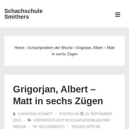
↓
Schachschule
Zum
ME
Smithers
Inhalt
Main
Navigation
Home
›
Schachproblem der Woche
›
Grigorjan, Albert – Matt
in sechs Zügen
Grigorjan, Albert –
Matt in sechs Zügen
CHRISTIAN SCHMITT
POSTED ON
20. SEPTEMBER
2019
VERÖFFENTLICHT IN
SCHACHPROBLEM DER
WOCHE
NO COMMENTS
TAGGED WITH
#6
,