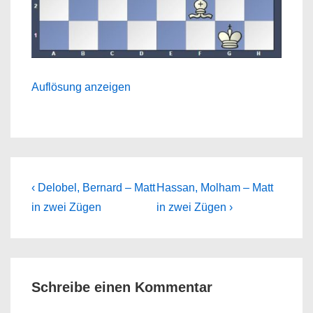
Auflösung anzeigen
Beitragsnavigation
Previous
Next
‹ Delobel, Bernard – Matt
Hassan, Molham – Matt
Post
Post
in zwei Zügen
in zwei Zügen ›
is
is
Schreibe einen Kommentar