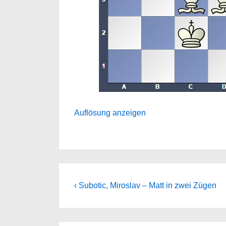
Auflösung anzeigen
Beitragsnavigation
Previous
‹ Subotic, Miroslav – Matt in zwei Zügen
Post
is