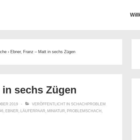
Wil
ion
oche
›
Ebner, Franz – Matt in sechs Zügen
t in sechs Zügen
OBER 2019
VERÖFFENTLICHT IN
SCHACHPROBLEM
#6
,
EBNER
,
LÄUFERPAAR
,
MINIATUR
,
PROBLEMSCHACH
,