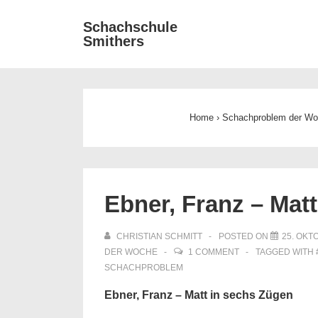
↓
Main
Schachschule
Zum
Smithers
Navigat
Inhalt
Home
›
Schachproblem der W
Ebner, Franz – Mat
CHRISTIAN SCHMITT
POSTED ON
25. OKT
DER WOCHE
1 COMMENT
TAGGED WITH
SCHACHPROBLEM
Ebner, Franz – Matt in sechs Zügen