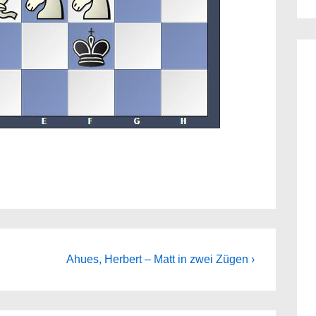
Next
Ahues, Herbert – Matt in zwei Zügen ›
Post
is