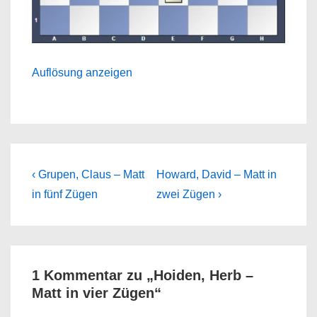
Auflösung anzeigen
Beitragsnavigation
Previous
Next
‹ Grupen, Claus – Matt
Howard, David – Matt in
Post
Post
in fünf Zügen
zwei Zügen ›
is
is
1 Kommentar zu „
Hoiden, Herb –
Matt in vier Zügen
“