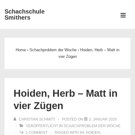
↓
Schachschule
Zum
ME
Smithers
Inhalt
Main
Navigation
Home
›
Schachproblem der Woche
›
Hoiden, Herb – Matt in
vier Zügen
Hoiden, Herb – Matt in
vier Zügen
CHRISTIAN SCHMITT
POSTED ON
3. JANUAR 2020
VERÖFFENTLICHT IN
SCHACHPROBLEM DER WOCHE
1 COMMENT
TAGGED WITH
#4
,
HOIDEN
,