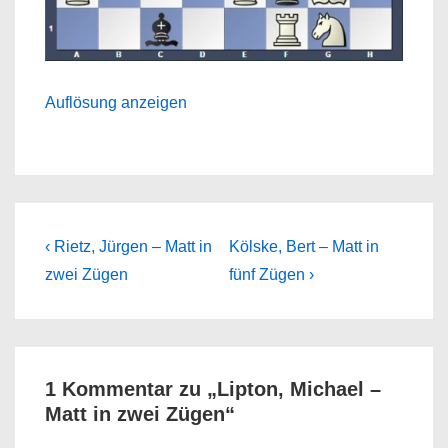
Auflösung anzeigen
Beitragsnavigation
Previous
Next
‹ Rietz, Jürgen – Matt in
Kölske, Bert – Matt in
Post
Post
zwei Zügen
fünf Zügen ›
is
is
1 Kommentar zu „
Lipton, Michael –
Matt in zwei Zügen
“