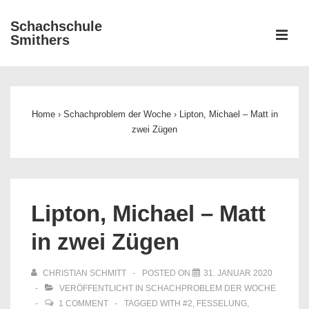
↓
Schachschule
Zum
ME
Smithers
Inhalt
Main
Navigation
Home
›
Schachproblem der Woche
›
Lipton, Michael – Matt in
zwei Zügen
Lipton, Michael – Matt
in zwei Zügen
CHRISTIAN SCHMITT
POSTED ON
31. JANUAR 2020
VERÖFFENTLICHT IN
SCHACHPROBLEM DER WOCHE
1 COMMENT
TAGGED WITH
#2
,
FESSELUNG
,