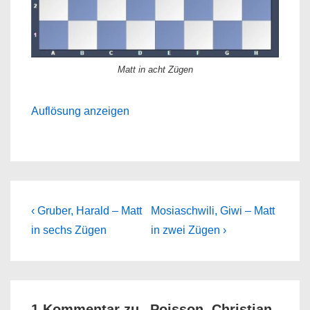
Matt in acht Zügen
Auflösung anzeigen
Beitragsnavigation
Previous
Next
‹ Gruber, Harald – Matt
Mosiaschwili, Giwi – Matt
Post
Post
in sechs Zügen
in zwei Zügen ›
is
is
1 Kommentar zu „
Poisson, Christian