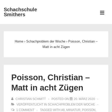
↓
Schachschule
Zum
ME
Smithers
Inhalt
Main
Navigation
Home
›
Schachproblem der Woche
›
Poisson, Christian –
Matt in acht Zügen
Poisson, Christian –
Matt in acht Zügen
CHRISTIAN SCHMITT
POSTED ON
20. MÄRZ 2020
VERÖFFENTLICHT IN
SCHACHPROBLEM DER WOCHE
1 COMMENT
TAGGED WITH
#8
,
MINIATUR
,
POISSON
,