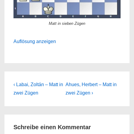
Matt in sieben Zügen
Auflösung anzeigen
Beitragsnavigation
Previous
Next
‹ Labai, Zoltán – Matt in
Ahues, Herbert – Matt in
Post
Post
zwei Zügen
zwei Zügen ›
is
is
Schreibe einen Kommentar