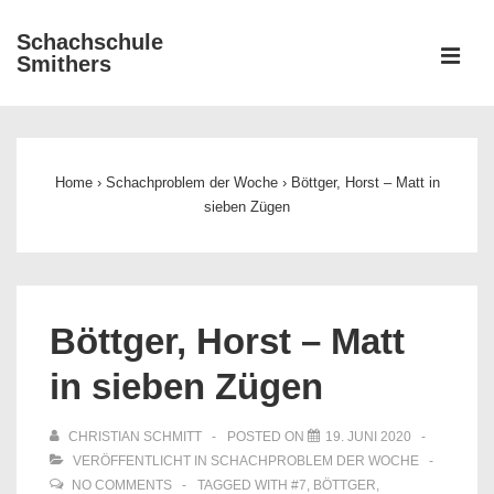
↓
Schachschule
Zum
ME
Smithers
Inhalt
Main
Navigation
Home
›
Schachproblem der Woche
›
Böttger, Horst – Matt in
sieben Zügen
Böttger, Horst – Matt
in sieben Zügen
CHRISTIAN SCHMITT
POSTED ON
19. JUNI 2020
VERÖFFENTLICHT IN
SCHACHPROBLEM DER WOCHE
NO COMMENTS
TAGGED WITH
#7
,
BÖTTGER
,