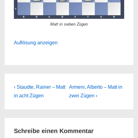
Matt in sieben Zügen
Auflösung anzeigen
Beitragsnavigation
Previous
Next
‹ Staudte, Rainer – Matt
Armeni, Alberto – Matt in
Post
Post
in acht Zügen
zwei Zügen ›
is
is
Schreibe einen Kommentar