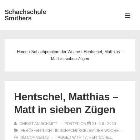
↓
Schachschule
Zum
ME
Smithers
Inhalt
Main
Navigation
Home
›
Schachproblem der Woche
›
Hentschel, Matthias –
Matt in sieben Zügen
Hentschel, Matthias –
Matt in sieben Zügen
CHRISTIAN SCHMITT
POSTED ON
31. JULI 2020
VERÖFFENTLICHT IN
SCHACHPROBLEM DER WOCHE
NO COMMENTS
TAGGED WITH
#7
,
HENTSCHEL
,