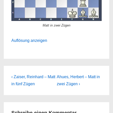
Matt in zwei Zügen
Auflösung anzeigen
Beitragsnavigation
Previous
Next
‹ Zaiser, Reinhard – Matt
Ahues, Herbert – Matt in
Post
Post
in fünf Zügen
zwei Zügen ›
is
is
Schreibe einen Kommentar