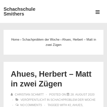
↓
Schachschule
Zum
ME
Smithers
Inhalt
Main
Navigation
Home
›
Schachproblem der Woche
›
Ahues, Herbert – Matt in
zwei Zügen
Ahues, Herbert – Matt
in zwei Zügen
CHRISTIAN SCHMITT
POSTED ON
28. AUGUST 2020
VERÖFFENTLICHT IN
SCHACHPROBLEM DER WOCHE
NO COMMENTS
TAGGED WITH
#2
,
AHUES
,