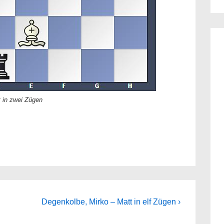
 in zwei Zügen
Next
Degenkolbe, Mirko – Matt in elf Zügen ›
Post