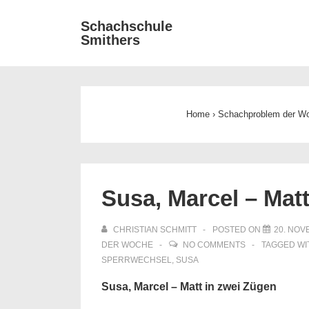
↓
Main
Schachschule
Zum
Smithers
Navigat
Inhalt
Home
›
Schachproblem der W
Susa, Marcel – Mat
CHRISTIAN SCHMITT
POSTED ON
20. NOV
DER WOCHE
NO COMMENTS
TAGGED W
SPERRWECHSEL
,
SUSA
Susa, Marcel – Matt in zwei Zügen