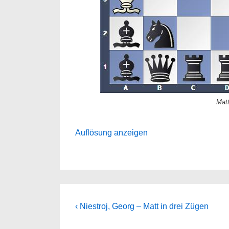
Matt
Auflösung anzeigen
Beitragsnavigation
Previous
‹ Niestroj, Georg – Matt in drei Zügen
Post