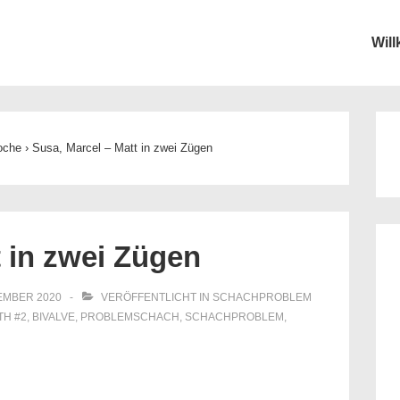
Wil
ion
oche
›
Susa, Marcel – Matt in zwei Zügen
t in zwei Zügen
EMBER 2020
VERÖFFENTLICHT IN
SCHACHPROBLEM
ITH
#2
,
BIVALVE
,
PROBLEMSCHACH
,
SCHACHPROBLEM
,